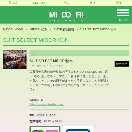
日本語
ENGLISH
한국
繁体
簡体
MENU
MIDORI
MIDORI HOME
MIDORI 松本
SHOP最新情報
SUIT SELECT MIDORI松本
SUIT SELECT MIDORI松本
3F
SUIT SELECT MIDORI松本
スーツセレクト ミドリマツモト
佐藤可士和氏の総合監修の下生まれたSUIT SELECTは、選
ぶ･着る･楽しむをテーマに、「合理的に選ぶこと」と「楽し
く選ぶこと」、その両者がまったく矛盾しないことを証明す
る、スーツの新しい買い方そのものをデザインしたショップ
です。
WEBSITE
http://www.suit-select.com
TEL
0263-31-8621
営業時間
10:00～20:00