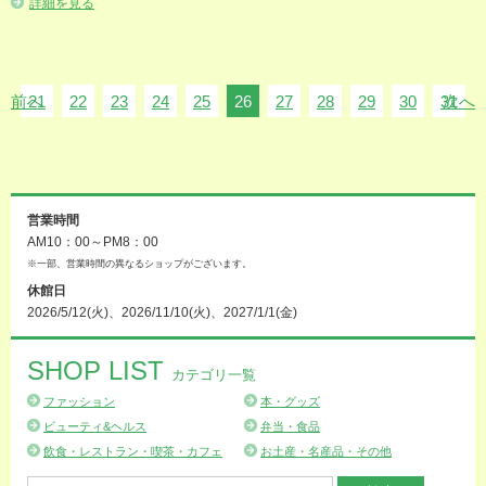
詳細を見る
前へ
21
22
23
24
25
26
27
28
29
30
31
次へ
営業時間
AM10：00～PM8：00
※一部、営業時間の異なるショップがございます。
休館日
2026/5/12(火)、2026/11/10(火)、2027/1/1(金)
SHOP LIST
カテゴリ一覧
ファッション
本・グッズ
ビューティ&ヘルス
弁当・食品
飲食・レストラン・喫茶・カフェ
お土産・名産品・その他