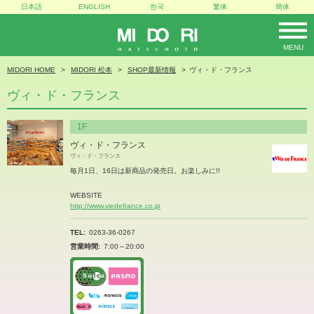
日本語
ENGLISH
한국
繁体
簡体
MENU
MIDORI
MIDORI HOME
MIDORI 松本
SHOP最新情報
ヴィ・ド・フランス
ヴィ・ド・フランス
1F
ヴィ・ド・フランス
ヴィ・ド・フランス
毎月1日、16日は新商品の発売日。お楽しみに!!
WEBSITE
http://www.viedefrance.co.jp
TEL
0263-36-0267
営業時間
7:00～20:00