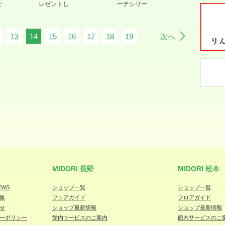
ご
レゼントし
ーチシリー
13
14
15
16
17
18
19
次へ
MIDORI 長野
MIDORI 松本
EWS
ショップ一覧
ショップ一覧
集
フロアガイド
フロアガイド
せ
ショップ最新情報
ショップ最新情報
ーポリシー
館内サービスのご案内
館内サービスのご