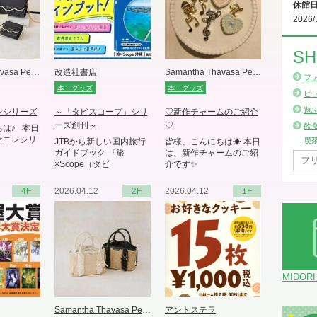
休館
2026/
SH
Samantha Thavasa Petit Choice
改造社書店
Samantha Thavasa Petit Choice
フ
本・グッズ
本・グッズ
ビ
遊
レシリーズ
～「タビスコープ」シリ
♡新作チャームのご紹介
ーズ創刊～
♡
飲
は♪ 本日
ァニレシリ
喫
JTBから新しい国内旅行
皆様、こんにちは☀︎ 本日
ガイドブック 『旅
は、新作チャームのご紹
×Scope（タビ
介です✨
4F
2026.04.12
2F
2026.04.12
1F
MIDOR
Samantha Thavasa Petit Choice
アントステラ