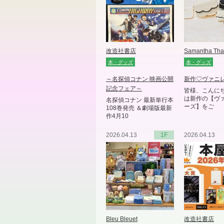
改造社書店
本・グッズ
本・グッズ
～名探偵コナン 映画公開
新作♡ヴァニ
記念フェア～
皆様、こんにち
は新作の【ヴ
名探偵コナン 最新単行本
ーズ】をご
108巻発売 ＆劇場版最新
作4月10
2026.04.13
1F
2026.04.13
Bleu Bleuet
改造社書店