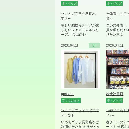
本・グッズ
本・グッズ
〜レアアニマル新作入
～発表！２０
荷！〜
賞～
珍しい動物モチーフが愛
ついに発表！ 
らしいレアアニマルシリ
員が選んだ い
ーズ。 今回のレ
りたい本 2
2026.04.11
3F
2026.04.11
gossara
改造社書店
ファッション
本・グッズ
シアーワッシャーフーデ
～春クールお
ィーSH
メ♪～
いつもゴサラ長野店をご
春クールのア
利用いただき ありがとう
ート！ 当店お