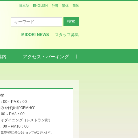
日本語
ENGLISH
한국
繁体
簡体
MIDORI NEWS
スタッフ募集
案内
アクセス・パーキング
時間
0：00～PM8：00
みやげ参道”ORAHO”
：00～PM8：00
っそダイニング（レストラン街）
：00～PM10：00
、営業時間の異なるショップがございます。