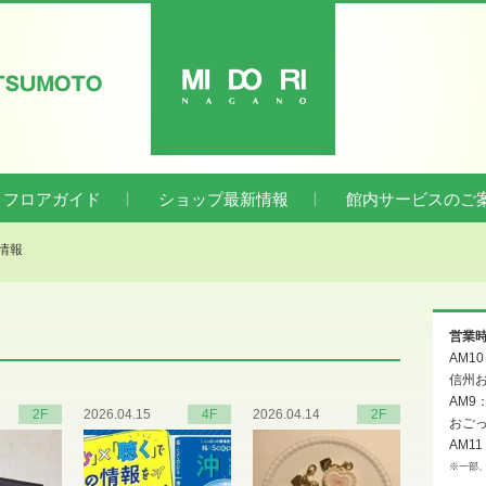
ATSUMOTO
MIDORI
フロアガイド
ショップ最新情報
館内サービスのご
新情報
営業
AM1
信州お
AM9
2F
2026.04.15
4F
2026.04.14
2F
おご
AM11
※一部