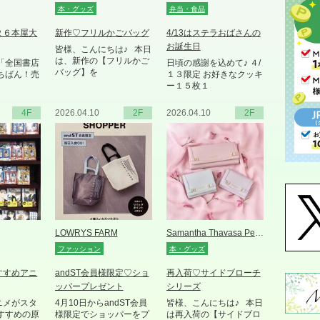
本・グッズ
弁当・食品
２６本屋大
新作♡フリルかごバッグ
4/13はステラおばさんの
お誕生日
皆様、こんにちは♪ 本日
は、新作の【フリルかご
「全国書店
日頃の感謝を込めて♪ ４/
バッグ】を
ちばん！売
１３限定 お好きなクッキ
ー１５枚１
4F
2026.04.10
2F
2026.04.10
2F
LOWRYS FARM
Samantha Thavasa Petit Choice
ファッション
本・グッズ
すすめアニ
andST会員様限定♡ショ
再入荷♡サイドブローチ
ッパープレゼント
シリーズ
ニメがスタ
4月10日からandST会員
皆様、こんにちは♪ 本日
すすめの原
様限定でショッパーをプ
は再入荷の【サイドブロ