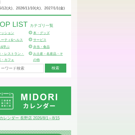
日
5/12(火)、2026/11/10(火)、2027/1/1(金)
OP LIST
カテゴリ一覧
ァッション
本・グッズ
ューティ&ヘルス
サービス
ぶ&学ぶ
弁当・食品
食・レストラン・
お土産・名産品・そ
茶・カフェ
の他
Iカレンダー 長野店 2026/8/1～8/15