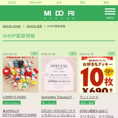
日本語
ENGLISH
한국
繁体
簡体
MENU
MIDORI
MIDORI HOME
MIDORI 長野
SHOP最新情報
SHOP最新情報
2F
2F
1F
2026.02.26
2026.02.26
2026.02.26
LOWRYS FARM
Samantha Thavasa Petit Choice
アントステラ
ファッション
本・グッズ
弁当・食品
★✮HALLO
3月1日〜3月12日♡サマ
日頃の感謝を込めて
KITTY×LOWRYS FARM
ンサポイントプレゼント
２/２８(土)、３/１(日)は