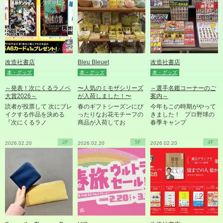
改造社書店
Bleu Bleuet
改造社書店
本・グッズ
本・グッズ
本・グッズ
～発表！次にくるラノベ
〜人気のミモザシリーズ
～選手名鑑コーナーのご
大賞2026～
が入荷しました！〜
案内～
読者が投票して 次にブレ
春のギフトシーズンにぴ
今年もこの時期がやって
イクする作品を決める
ったりなお花モチーフの
きました！ プロ野球の
『次にくるラノ
商品が入荷してお
春季キャンプ
2F
5F
4F
2026.02.20
2026.02.20
2026.02.20