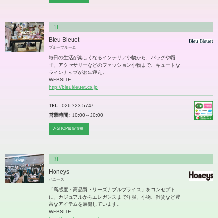
1F
Bleu Bleuet
ブルーブルーエ
毎日の生活が楽しくなるインテリア小物から、バッグや帽
子、アクセサリーなどのファッション小物まで、キュートな
ラインナップがお出迎え。
WEBSITE
http://bleubleuet.co.jp
TEL
026-223-5747
営業時間
10:00～20:00
SHOP最新情報
3F
Honeys
ハニーズ
「高感度・高品質・リーズナブルプライス」をコンセプト
に、カジュアルからエレガンスまで洋服、小物、雑貨など豊
富なアイテムを展開しています。
WEBSITE