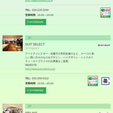
http://www.honeys.co.jp
TEL
026-226-3290
営業時間
10:00～20:00
SHOP最新情報
3F
SUIT SELECT
スーツセレクト
アートディレクター・佐藤可士和氏監修のもと、スーツの 新
しい買い方そのものをデザイン。ハイデザイン・ハイクオリ
ティ・ロープライスの仕事服をご提案。
WEBSITE
http://www.suit-select.com
TEL
026-269-6310
営業時間
10:00～20:00
SHOP最新情報
2F
niko and ...