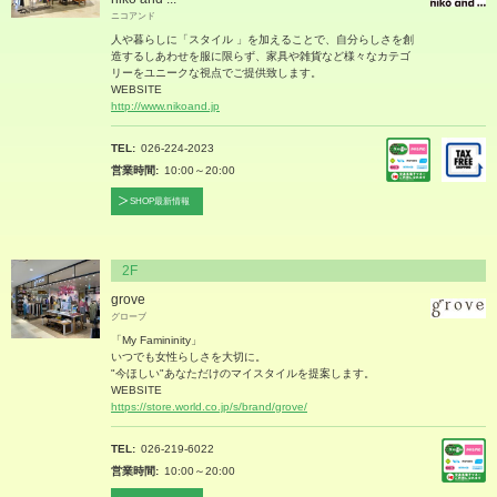
ニコアンド
人や暮らしに「スタイル 」を加えることで、自分らしさを創
造するしあわせを服に限らず、家具や雑貨など様々なカテゴ
リーをユニークな視点でご提供致します。
WEBSITE
http://www.nikoand.jp
TEL
026-224-2023
営業時間
10:00～20:00
SHOP最新情報
2F
grove
グローブ
「My Famininity」
いつでも女性らしさを大切に。
"今ほしい"あなただけのマイスタイルを提案します。
WEBSITE
https://store.world.co.jp/s/brand/grove/
TEL
026-219-6022
営業時間
10:00～20:00