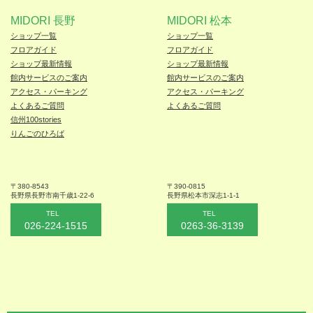
MIDORI 長野
MIDORI 松本
ショップ一覧
ショップ一覧
フロアガイド
フロアガイド
ショップ最新情報
ショップ最新情報
館内サービスのご案内
館内サービスのご案内
アクセス・パーキング
アクセス・パーキング
よくあるご質問
よくあるご質問
信州100stories
りんごのひろば
〒380-8543
〒390-0815
長野県長野市
南千歳1-22-6
長野県松本
市深志1-1-1
TEL
TEL
026-224-1515
0263-36-3139