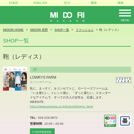
日本語
ENGLISH
한국
繁体
簡体
MENU
MIDORI
MIDORI HOME
MIDORI 長野
SHOP一覧
ファッション
鞄（レディス）
SHOP一覧
鞄（レディス）
2F
LOWRYS FARM
ローリーズファーム
私に、まっすぐ。をコンセプトに、ローリーズファームは、
「いま着たい」トレンド感と、「ずっと着たい」スタンダー
ドなアイテムで、すべての大人の女性を、応援します。
WEBSITE
https://www.adastria.co.jp/brands/lowrys_farm/
TEL
026-226-0872
営業時間
10:00～20:00
SHOP最新情報