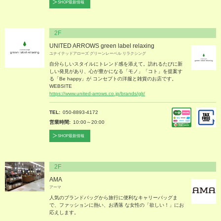
SHOP最新情報
2F
UNITED ARROWS green label relaxing
ユナイテッドアローズ グリーンレーベル リラクシング
自分らしいスタイルにトレンド感を添えて。訪れるたびに新
しい発見があり、心が豊かになる「モノ」「コト」を提案す
る「Be happy」が コンセプトの洋服と雑貨のお店です。
WEBSITE
https://www.united-arrows.co.jp/brands/glr/
TEL
050-8893-4172
営業時間
10:00～20:00
SHOP最新情報
2F
AMA
アーマ
人気のブランドバッグから旅行に便利なキャリーバッグま
で、ファッションに熱い、お洒落 な女性の「欲しい！」にお
応えします。