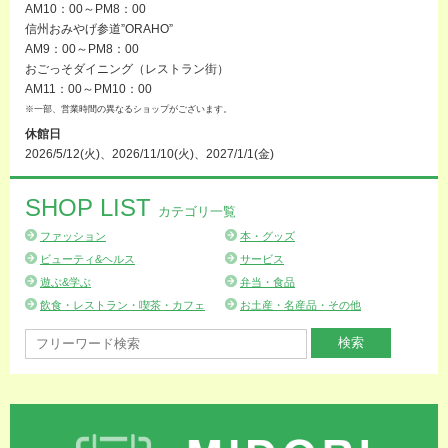
AM10：00～PM8：00
信州おみやげ参道”ORAHO”
AM9：00～PM8：00
おごっそダイニング（レストラン街）
AM11：00～PM10：00
※一部、営業時間の異なるショップがございます。
休館日
2026/5/12(火)、2026/11/10(火)、2027/1/1(金)
SHOP LIST
カテゴリ一覧
ファッション
本・グッズ
ビューティ&ヘルス
サービス
遊ぶ&学ぶ
弁当・食品
飲食・レストラン・喫茶・カフェ
お土産・名産品・その他