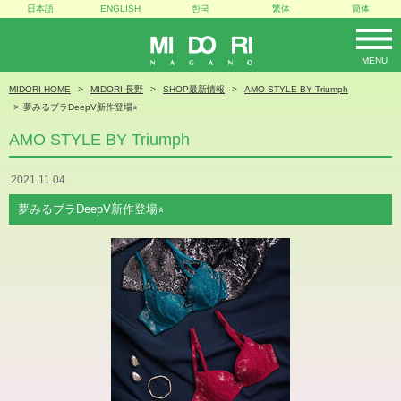
日本語
ENGLISH
한국
繁体
簡体
MENU
MIDORI
MIDORI HOME
MIDORI 長野
SHOP最新情報
AMO STYLE BY Triumph
夢みるブラDeepV新作登場⭐︎
AMO STYLE BY Triumph
2021.11.04
夢みるブラDeepV新作登場⭐︎