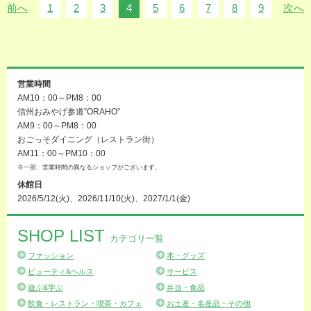
前へ
1
2
3
4
5
6
7
8
9
次へ
営業時間
AM10：00～PM8：00
信州おみやげ参道”ORAHO”
AM9：00～PM8：00
おごっそダイニング（レストラン街）
AM11：00～PM10：00
※一部、営業時間の異なるショップがございます。
休館日
2026/5/12(火)、2026/11/10(火)、2027/1/1(金)
SHOP LIST
カテゴリ一覧
ファッション
本・グッズ
ビューティ&ヘルス
サービス
遊ぶ&学ぶ
弁当・食品
飲食・レストラン・喫茶・カフェ
お土産・名産品・その他