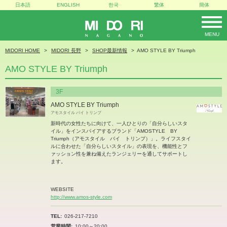
日本語
ENGLISH
한국
繁体
簡体
MENU
MIDORI
MIDORI HOME
MIDORI 長野
SHOP最新情報
AMO STYLE BY Triumph
AMO STYLE BY Triumph
3F
AMO STYLE BY Triumph
アモスタイル バイ トリンプ
新時代の女性たちに向けて、一人ひとりの「自分らしいスタ
イル」をインスパイアするブランド「AMOSTYLE BY
Triumph（アモスタイル バイ トリンプ）」。ライフスタイ
ルに合わせた「自分らしいスタイル」の表現を、機能性とフ
ァッション性を兼ね備えたランジェリーを通してサポートし
ます。
WEBSITE
http://www.amos-style.com
TEL
026-217-7210
営業時間
10:00～20:00