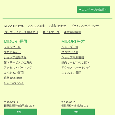
このページの先頭へ
MIDORI NEWS
スタッフ募集
お問い合わせ
プライバシーポリシー
コンプライアンス相談窓口
サイトマップ
運営会社情報
MIDORI 長野
MIDORI 松本
ショップ一覧
ショップ一覧
フロアガイド
フロアガイド
ショップ最新情報
ショップ最新情報
館内サービスのご案内
館内サービスのご案内
アクセス・パーキング
アクセス・パーキング
よくあるご質問
よくあるご質問
信州100stories
りんごのひろば
〒380-8543
〒390-0815
長野県長野市
南千歳1-22-6
長野県松本
市深志1-1-1
TEL
TEL