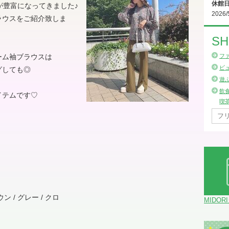
休館
が豊富になってきました♪
2026/
ラウスをご紹介致しま
SH
ーム袖ブラウスは
フ
ビ
グしても◎
遊
飲
イテムです♡
喫
ン / グレー / クロ
MIDOR
！