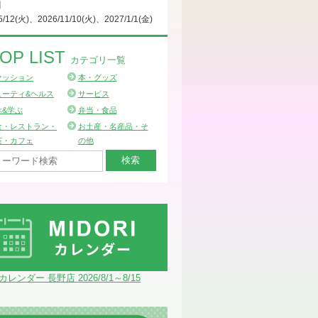
日
5/12(火)、2026/11/10(火)、2027/1/1(金)
OP LIST
カテゴリ一覧
ァッション
本・グッズ
ューティ&ヘルス
サービス
ぶ&学ぶ
弁当・食品
食・レストラン・
お土産・名産品・そ
茶・カフェ
の他
Iカレンダー 長野店 2026/8/1～8/15