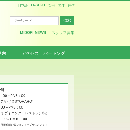
日本語
ENGLISH
한국
繁体
簡体
MIDORI NEWS
スタッフ募集
案内
アクセス・パーキング
時間
0：00～PM8：00
みやげ参道”ORAHO”
：00～PM8：00
っそダイニング（レストラン街）
：00～PM10：00
、営業時間の異なるショップがございます。