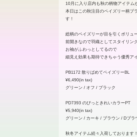
10月に入り店内も秋の柄物アイテム
本日はこの秋注目のペイズリー柄ブ
す！
総柄のペイズリーが目を引くボリュ
前開きなので羽織としてスタイリン
お袖がふわっとしてるので
細見え効果も期待できちゃう優秀ア
PB1172 散りばめてペイズリーBL
¥6,490(in tax)
グリーン / オフ / ブラック
PD7393 のびっときれいカラーPT
¥5,940(in tax)
グリーン / カーキ / ブラウン / Dブラウ
秋冬アイテム続々入荷しております