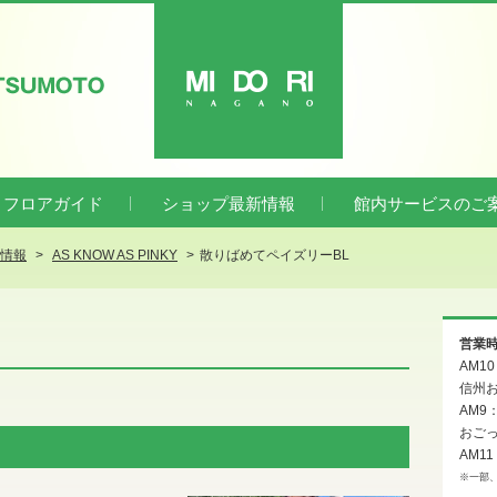
ATSUMOTO
MIDORI
フロアガイド
ショップ最新情報
館内サービスのご
新情報
AS KNOW AS PINKY
散りばめてペイズリーBL
営業
AM1
信州お
AM9
おご
AM11
※一部