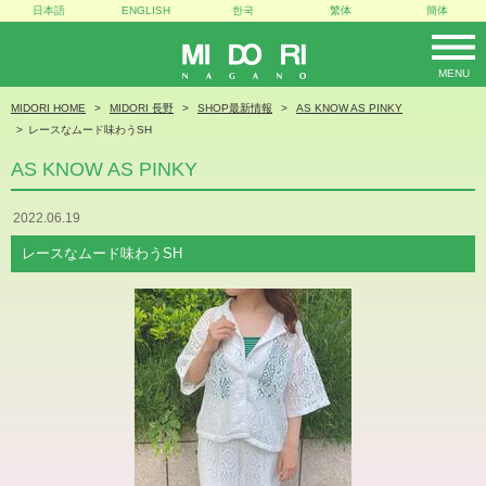
日本語
ENGLISH
한국
繁体
簡体
MENU
MIDORI
MIDORI HOME
MIDORI 長野
SHOP最新情報
AS KNOW AS PINKY
レースなムード味わうSH
AS KNOW AS PINKY
2022.06.19
レースなムード味わうSH