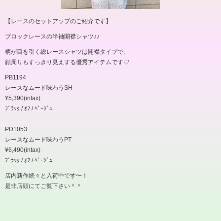
【レースのセットアップのご紹介です】
ブロックレースの半袖開襟シャツ♪♪
柄が目を引く総レースシャツは開襟タイプで、
顔周りもすっきり見えする優秀アイテムです♡
PB1194
レースなムード味わうSH
¥5,390(intax)
ﾌﾞﾗｯｸ / ｵﾌ / ﾍﾞｰｼﾞｭ
PD1053
レースなムード味わうPT
¥6,490(intax)
ﾌﾞﾗｯｸ / ｵﾌ / ﾍﾞｰｼﾞｭ
店内新作続々と入荷中です〜！
是非店頭にてご覧下さい＾＾