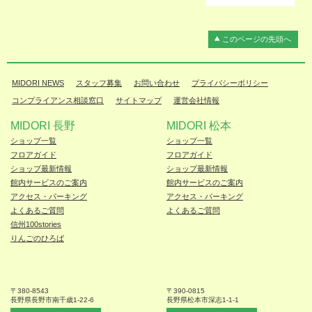
このページの先頭へ
MIDORI NEWS
スタッフ募集
お問い合わせ
プライバシーポリシー
コンプライアンス相談窓口
サイトマップ
運営会社情報
MIDORI 長野
MIDORI 松本
ショップ一覧
ショップ一覧
フロアガイド
フロアガイド
ショップ最新情報
ショップ最新情報
館内サービスのご案内
館内サービスのご案内
アクセス・パーキング
アクセス・パーキング
よくあるご質問
よくあるご質問
信州100stories
りんごのひろば
〒380-8543
〒390-0815
長野県長野市
南千歳1-22-6
長野県松本
市深志1-1-1