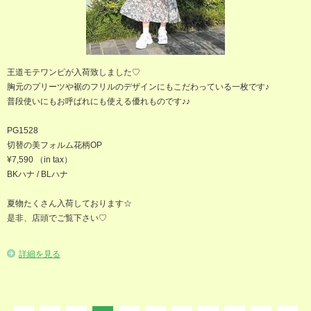
王道モテワンピが入荷致しました♡
胸元のプリーツや裾のフリルのデザインにもこだわっている一枚です♪
普段使いにもお呼ばれにも使える優れものです♪♪
PG1528
切替の美フォルム花柄OP
¥7,590 （in tax）
BKハナ / BLハナ
夏物たくさん入荷しております☆
是非、店頭でご覧下さい♡
詳細を見る