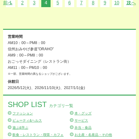
前へ
1
2
3
4
5
6
7
8
9
10
11
次へ
営業時間
AM10：00～PM8：00
信州おみやげ参道”ORAHO”
AM9：00～PM8：00
おごっそダイニング（レストラン街）
AM11：00～PM10：00
※一部、営業時間の異なるショップがございます。
休館日
2026/5/12(火)、2026/11/10(火)、2027/1/1(金)
SHOP LIST
カテゴリ一覧
ファッション
本・グッズ
ビューティ&ヘルス
サービス
遊ぶ&学ぶ
弁当・食品
飲食・レストラン・喫茶・カフェ
お土産・名産品・その他