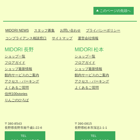
このページの先頭へ
MIDORI NEWS
スタッフ募集
お問い合わせ
プライバシーポリシー
コンプライアンス相談窓口
サイトマップ
運営会社情報
MIDORI 長野
MIDORI 松本
ショップ一覧
ショップ一覧
フロアガイド
フロアガイド
ショップ最新情報
ショップ最新情報
館内サービスのご案内
館内サービスのご案内
アクセス・パーキング
アクセス・パーキング
よくあるご質問
よくあるご質問
信州100stories
りんごのひろば
〒380-8543
〒390-0815
長野県長野市
南千歳1-22-6
長野県松本
市深志1-1-1
TEL
TEL