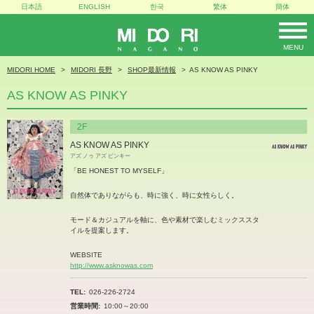
日本語
ENGLISH
한국
繁体
簡体
MENU
MIDORI
MIDORI HOME
MIDORI 長野
SHOP最新情報
AS KNOW AS PINKY
AS KNOW AS PINKY
2F
AS KNOW AS PINKY
アズ ノゥ アズ ピンキー
「BE HONEST TO MYSELF」
自然体でありながらも、時に強く、時に女性らしく。
モード＆カジュアルを軸に、色や素材で楽しむミックススタ
イルを提案します。
WEBSITE
http://www.asknowas.com
TEL
026-226-2724
営業時間
10:00～20:00