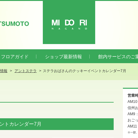
ATSUMOTO
MIDORI
フロアガイド
ショップ最新情報
館内サービスのご
新情報
アントステラ
ステラおばさんのクッキーイベントカレンダー7月
営業
AM1
信州お
AM9
おご
ントカレンダー7月
AM11
※一部