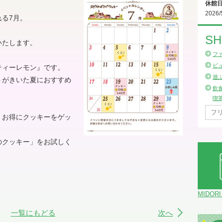
休館
2026/
る7月。
SH
いたします。
フ
ビ
ティーレモン』です。
遊
トがきいた夏におすすめ
飲
喫
、お得にクッキーをゲッ
のクッキー」をお試しく
MIDOR
一覧にもどる
次へ