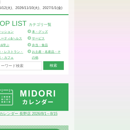
日
5/12(火)、2026/11/10(火)、2027/1/1(金)
OP LIST
カテゴリ一覧
ァッション
本・グッズ
ューティ&ヘルス
サービス
ぶ&学ぶ
弁当・食品
食・レストラン・
お土産・名産品・そ
茶・カフェ
の他
Iカレンダー 長野店 2026/8/1～8/15