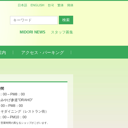
日本語
ENGLISH
한국
繁体
簡体
MIDORI NEWS
スタッフ募集
案内
アクセス・パーキング
時間
0：00～PM8：00
みやげ参道”ORAHO”
：00～PM8：00
っそダイニング（レストラン街）
：00～PM10：00
、営業時間の異なるショップがございます。