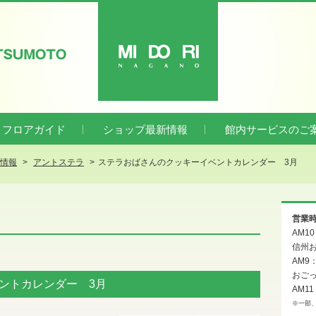
ATSUMOTO
MIDORI
フロアガイド
ショップ最新情報
館内サービスのご
新情報
アントステラ
ステラおばさんのクッキーイベントカレンダー 3月
営業
AM1
信州お
AM9
おご
ントカレンダー 3月
AM11
※一部