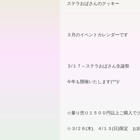
ステラおばさんのクッキー
３月のイベントカレンダーです
３
/
１７～ステラおばさん生誕祭
今年も開催いたします
(^^)/
☆量り売り１５００円以上ご購入で
☆３
/
２６
(
木
)
、４
/
１３
(
日
)
限定 お