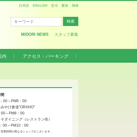
日本語
ENGLISH
한국
繁体
簡体
MIDORI NEWS
スタッフ募集
案内
アクセス・パーキング
時間
0：00～PM8：00
みやげ参道”ORAHO”
：00～PM8：00
っそダイニング（レストラン街）
：00～PM10：00
、営業時間の異なるショップがございます。