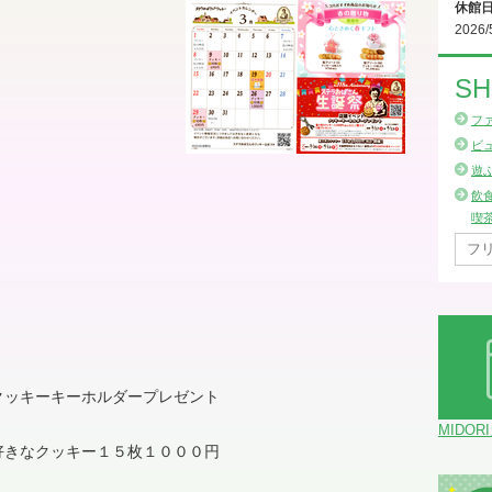
休館
2026/
SH
フ
ビ
遊
飲
喫
クッキーキーホルダープレゼント
MIDOR
好きなクッキー１５枚１０００円