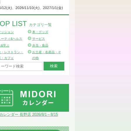
日
5/12(火)、2026/11/10(火)、2027/1/1(金)
OP LIST
カテゴリ一覧
ァッション
本・グッズ
ューティ&ヘルス
サービス
ぶ&学ぶ
弁当・食品
食・レストラン・
お土産・名産品・そ
茶・カフェ
の他
Iカレンダー 長野店 2026/8/1～8/15