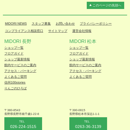
このページの先頭へ
MIDORI NEWS
スタッフ募集
お問い合わせ
プライバシーポリシー
コンプライアンス相談窓口
サイトマップ
運営会社情報
MIDORI 長野
MIDORI 松本
ショップ一覧
ショップ一覧
フロアガイド
フロアガイド
ショップ最新情報
ショップ最新情報
館内サービスのご案内
館内サービスのご案内
アクセス・パーキング
アクセス・パーキング
よくあるご質問
よくあるご質問
信州100stories
りんごのひろば
〒380-8543
〒390-0815
長野県長野市
南千歳1-22-6
長野県松本
市深志1-1-1
TEL
TEL
026-224-1515
0263-36-3139