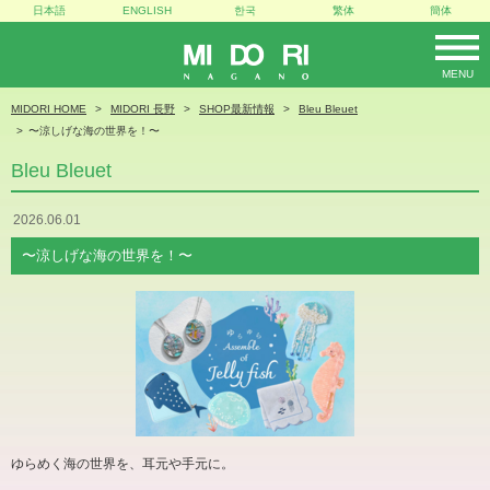
日本語
ENGLISH
한국
繁体
簡体
MENU
MIDORI
MIDORI HOME
MIDORI 長野
SHOP最新情報
Bleu Bleuet
〜涼しげな海の世界を！〜
Bleu Bleuet
2026.06.01
〜涼しげな海の世界を！〜
ゆらめく海の世界を、耳元や手元に。