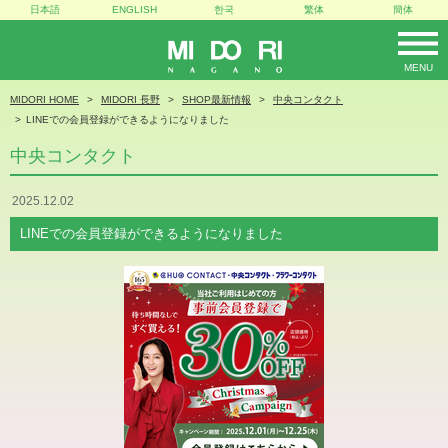
日本語
ENGLISH
한국
繁体
簡体
MENU
MIDORI
MIDORI HOME
MIDORI 長野
SHOP最新情報
中央コンタクト
LINEでの会員登録ができるようになりました
中央コンタクト
2025.12.02
LINEでの会員登録ができるようになりました