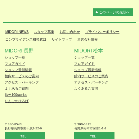
このページの先頭へ
MIDORI NEWS
スタッフ募集
お問い合わせ
プライバシーポリシー
コンプライアンス相談窓口
サイトマップ
運営会社情報
MIDORI 長野
MIDORI 松本
ショップ一覧
ショップ一覧
フロアガイド
フロアガイド
ショップ最新情報
ショップ最新情報
館内サービスのご案内
館内サービスのご案内
アクセス・パーキング
アクセス・パーキング
よくあるご質問
よくあるご質問
信州100stories
りんごのひろば
〒380-8543
〒390-0815
長野県長野市
南千歳1-22-6
長野県松本
市深志1-1-1
TEL
TEL