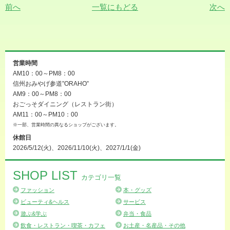
前へ
一覧にもどる
次へ
営業時間
AM10：00～PM8：00
信州おみやげ参道”ORAHO”
AM9：00～PM8：00
おごっそダイニング（レストラン街）
AM11：00～PM10：00
※一部、営業時間の異なるショップがございます。
休館日
2026/5/12(火)、2026/11/10(火)、2027/1/1(金)
SHOP LIST
カテゴリ一覧
ファッション
本・グッズ
ビューティ&ヘルス
サービス
遊ぶ&学ぶ
弁当・食品
飲食・レストラン・喫茶・カフェ
お土産・名産品・その他