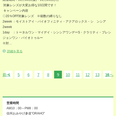
対象レンズが大変お得な10日間です！
キャンペーン内容
◇20％OFF対象レンズ ※箱数の縛りなし
2week ：モイストアイ・バイオフィニティ・アクアロックス・シ ンシア
2week
1day ：トータルワン・マイデイ・シンシアワンデーS・クラリティ・プレシ
ジョンワン・バイオトゥルー
※対…
詳細を見る
前へ
4
5
6
7
8
9
10
11
12
13
14
次へ
営業時間
AM10：00～PM8：00
信州おみやげ参道”ORAHO”