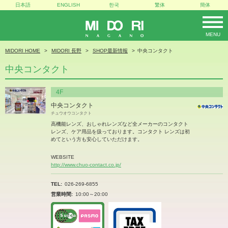
日本語
ENGLISH
한국
繁体
簡体
MENU
MIDORI
MIDORI HOME
MIDORI 長野
SHOP最新情報
中央コンタクト
中央コンタクト
4F
中央コンタクト
チュウオウコンタクト
高機能レンズ、おしゃれレンズなど全メーカーのコンタクト
レンズ、ケア用品を扱っております。コンタクト レンズは初
めてという方も安心していただけます。
WEBSITE
http://www.chuo-contact.co.jp/
TEL
026-269-6855
営業時間
10:00～20:00