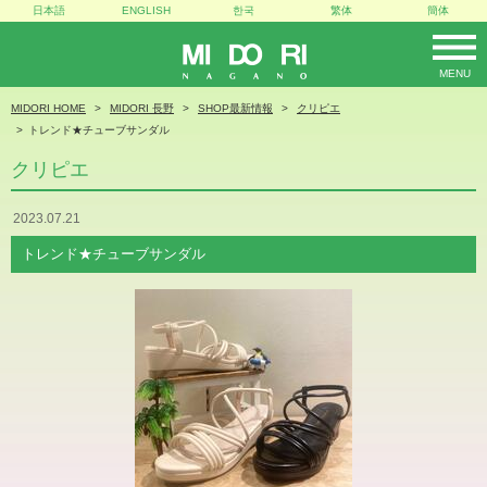
日本語
ENGLISH
한국
繁体
簡体
MENU
MIDORI
MIDORI HOME
MIDORI 長野
SHOP最新情報
クリピエ
トレンド★チューブサンダル
クリピエ
2023.07.21
トレンド★チューブサンダル