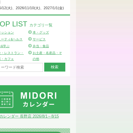
日
5/12(火)、2026/11/10(火)、2027/1/1(金)
OP LIST
カテゴリ一覧
ァッション
本・グッズ
ューティ&ヘルス
サービス
ぶ&学ぶ
弁当・食品
食・レストラン・
お土産・名産品・そ
茶・カフェ
の他
Iカレンダー 長野店 2026/8/1～8/15