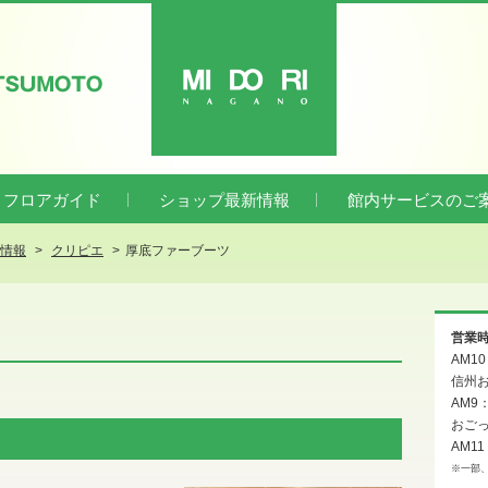
ATSUMOTO
MIDORI
フロアガイド
ショップ最新情報
館内サービスのご
新情報
クリピエ
厚底ファーブーツ
営業
AM1
信州お
AM9
おご
AM11
※一部