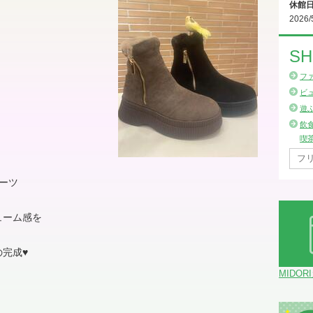
休館
2026/
SH
フ
ビ
遊
飲
喫
ーツ
ューム感を
完成♥
MIDOR