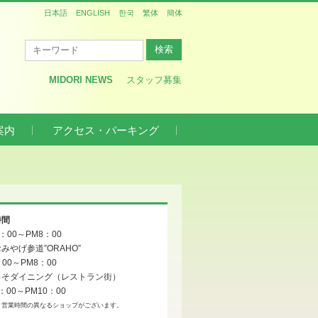
日本語
ENGLISH
한국
繁体
簡体
MIDORI NEWS
スタッフ募集
案内
アクセス・パーキング
時間
0：00～PM8：00
みやげ参道”ORAHO”
：00～PM8：00
っそダイニング（レストラン街）
：00～PM10：00
、営業時間の異なるショップがございます。