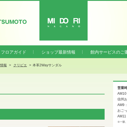
ATSUMOTO
MIDORI
フロアガイド
ショップ最新情報
館内サービスのご
新情報
クリピエ
本革2Wayサンダル
営業
AM1
信州お
AM9
おご
AM11
※一部