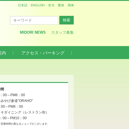
日本語
ENGLISH
한국
繁体
簡体
MIDORI NEWS
スタッフ募集
案内
アクセス・パーキング
時間
0：00～PM8：00
みやげ参道”ORAHO”
：00～PM8：00
っそダイニング（レストラン街）
：00～PM10：00
、営業時間の異なるショップがございます。