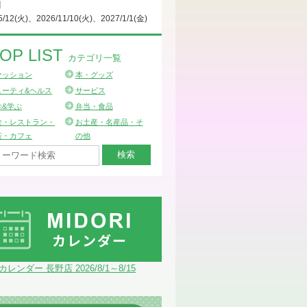
日
5/12(火)、2026/11/10(火)、2027/1/1(金)
OP LIST
カテゴリ一覧
ァッション
本・グッズ
ューティ&ヘルス
サービス
ぶ&学ぶ
弁当・食品
食・レストラン・
お土産・名産品・そ
茶・カフェ
の他
Iカレンダー 長野店 2026/8/1～8/15