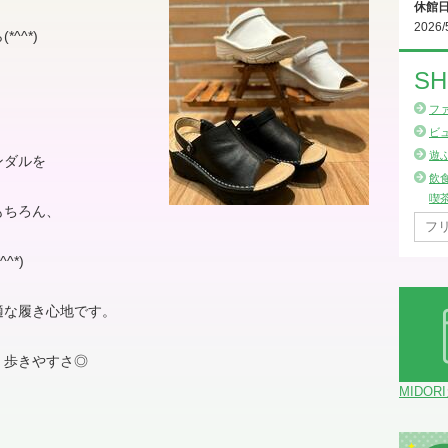
休館
2026/
^^*)
SH
フ
ビ
遊
ンダルを
飲
喫
もちろん、
^*)
適な履き心地です。
く歩きやすさ◎
MIDOR