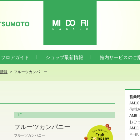
ATSUMOTO
MIDORI
フロアガイド
ショップ最新情報
館内サービスのご
新情報
フルーツカンパニー
営業
AM1
信州お
1F
AM9
おご
フルーツカンパニー
AM11
※一部
フルーツカンパニー