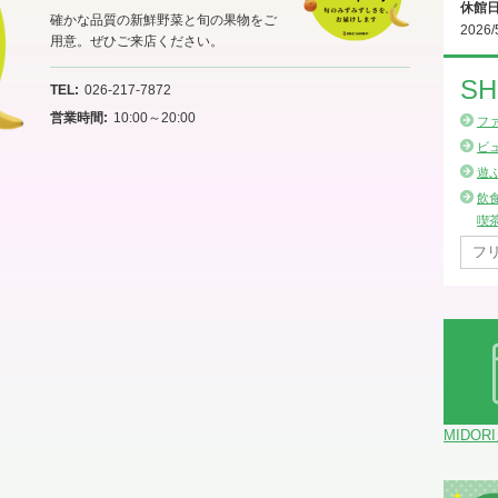
休館
確かな品質の新鮮野菜と旬の果物をご
2026/
用意。ぜひご来店ください。
SH
TEL
026-217-7872
営業時間
10:00～20:00
フ
ビ
遊
飲
喫
MIDOR