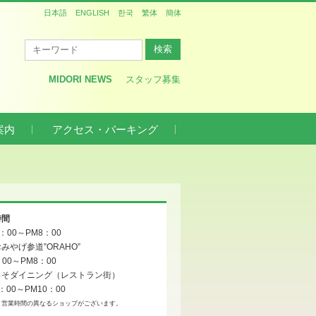
日本語
ENGLISH
한국
繁体
簡体
MIDORI NEWS
スタッフ募集
案内
アクセス・パーキング
時間
0：00～PM8：00
みやげ参道”ORAHO”
：00～PM8：00
っそダイニング（レストラン街）
：00～PM10：00
、営業時間の異なるショップがございます。