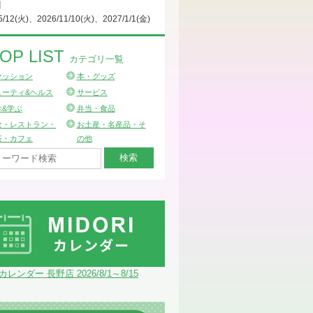
日
5/12(火)、2026/11/10(火)、2027/1/1(金)
OP LIST
カテゴリ一覧
ァッション
本・グッズ
ューティ&ヘルス
サービス
ぶ&学ぶ
弁当・食品
食・レストラン・
お土産・名産品・そ
茶・カフェ
の他
Iカレンダー 長野店 2026/8/1～8/15