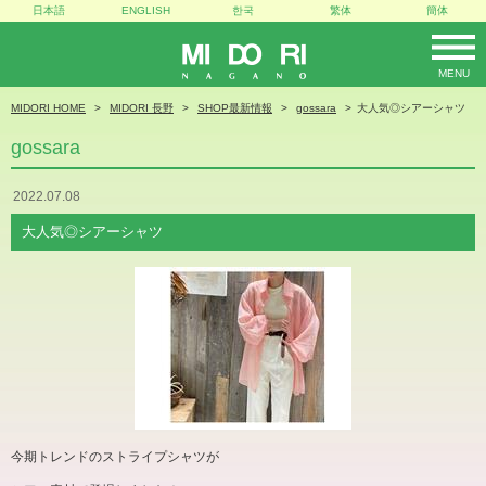
日本語
ENGLISH
한국
繁体
簡体
MENU
MIDORI
MIDORI HOME
MIDORI 長野
SHOP最新情報
gossara
大人気◎シアーシャツ
gossara
2022.07.08
大人気◎シアーシャツ
今期トレンドのストライプシャツが