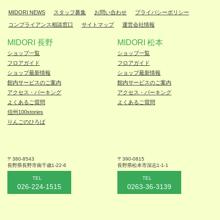
MIDORI NEWS
スタッフ募集
お問い合わせ
プライバシーポリシー
コンプライアンス相談窓口
サイトマップ
運営会社情報
MIDORI 長野
MIDORI 松本
ショップ一覧
ショップ一覧
フロアガイド
フロアガイド
ショップ最新情報
ショップ最新情報
館内サービスのご案内
館内サービスのご案内
アクセス・パーキング
アクセス・パーキング
よくあるご質問
よくあるご質問
信州100stories
りんごのひろば
〒380-8543
〒390-0815
長野県長野市
南千歳1-22-6
長野県松本
市深志1-1-1
TEL
TEL
026-224-1515
0263-36-3139