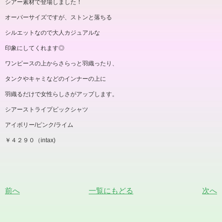
シアー素材で登場しました！
オーバーサイズですが、ストンと落ちる
シルエットなので大人カジュアルな
印象にしてくれます
◎
ワンピースの上からさらっと羽織ったり、
タンクやキャミなどのインナーの上に
羽織るだけで女性らしさがアップします。
シアーストライプビックシャツ
アイボリー
/
ピンク
/
ライム
￥４２９０（
intax)
前へ
一覧にもどる
次へ