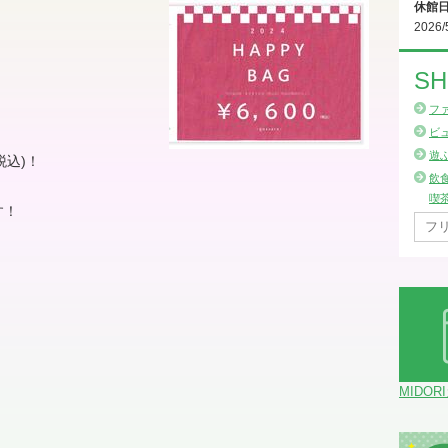
休館
2026/
SH
点
フ
ビ
遊
税込
)
！
飲
喫
す！
MIDOR