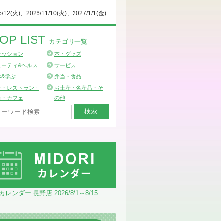
日
5/12(火)、2026/11/10(火)、2027/1/1(金)
OP LIST
カテゴリ一覧
ァッション
本・グッズ
ューティ&ヘルス
サービス
ぶ&学ぶ
弁当・食品
食・レストラン・
お土産・名産品・そ
茶・カフェ
の他
Iカレンダー 長野店 2026/8/1～8/15