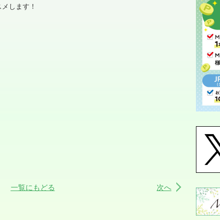
スメします！
。
一覧にもどる
次へ