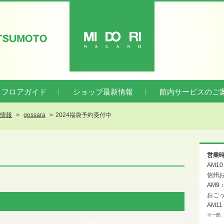
ATSUMOTO
MIDORI
フロアガイド
ショップ最新情報
館内サービスのご
新情報
gossara
2024福袋予約受付中
営業
AM1
信州お
AM9
おご
AM11
※一部