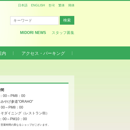
日本語
ENGLISH
한국
繁体
簡体
MIDORI NEWS
スタッフ募集
案内
アクセス・パーキング
時間
0：00～PM8：00
みやげ参道”ORAHO”
：00～PM8：00
っそダイニング（レストラン街）
：00～PM10：00
、営業時間の異なるショップがございます。