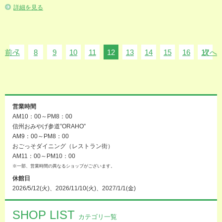
詳細を見る
前へ
7
8
9
10
11
12
13
14
15
16
17
次へ
営業時間
AM10：00～PM8：00
信州おみやげ参道”ORAHO”
AM9：00～PM8：00
おごっそダイニング（レストラン街）
AM11：00～PM10：00
※一部、営業時間の異なるショップがございます。
休館日
2026/5/12(火)、2026/11/10(火)、2027/1/1(金)
SHOP LIST
カテゴリ一覧