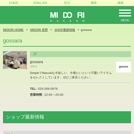
日本語
ENGLISH
한국
繁体
簡体
MENU
MIDORI
MIDORI HOME
MIDORI 長野
SHOP最新情報
gossara
gossara
3F
gossara
ゴサラ
SimpleでNaturalな今欲しい、今着たいという可愛いアイテム
をセレクトしています。ぜひご来店ください。
TEL
026-266-0876
営業時間
10:00～20:00
ショップ最新情報