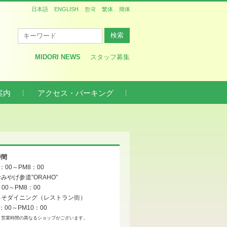
日本語
ENGLISH
한국
繁体
簡体
MIDORI NEWS
スタッフ募集
案内
アクセス・パーキング
時間
0：00～PM8：00
みやげ参道”ORAHO”
：00～PM8：00
っそダイニング（レストラン街）
：00～PM10：00
、営業時間の異なるショップがございます。