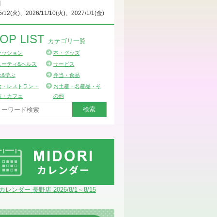
日
5/12(火)、2026/11/10(火)、2027/1/1(金)
OP LIST
カテゴリ一覧
ァッション
本・グッズ
ューティ&ヘルス
サービス
ぶ&学ぶ
弁当・食品
食・レストラン・
お土産・名産品・そ
茶・カフェ
の他
Iカレンダー 長野店 2026/8/1～8/15