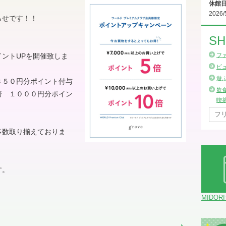
休館
2026/
らせです！！
SH
）
ントUPを開催致しま
フ
ビ
遊
３５０円分ポイント付与
飲
倍 １０００円分ポイン
喫
多数取り揃えておりま
す。
MIDOR