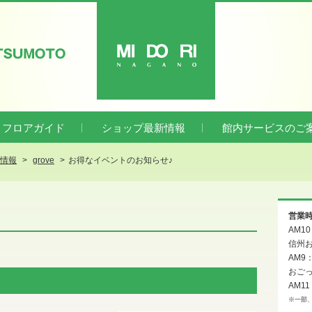
ATSUMOTO
MIDORI
フロアガイド
ショップ最新情報
館内サービスのご
新情報
grove
お得なイベントのお知らせ♪
営業
AM1
信州お
AM9
おご
AM11
※一部