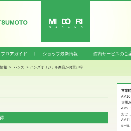
ATSUMOTO
MIDORI
フロアガイド
ショップ最新情報
館内サービスのご
新情報
ハンズ
ハンズオリジナル商品がお買い得
営業
AM1
信州お
AM9
おご
得
AM11
※一部