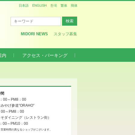
日本語
ENGLISH
한국
繁体
簡体
MIDORI NEWS
スタッフ募集
案内
アクセス・パーキング
時間
0：00～PM8：00
みやげ参道”ORAHO”
：00～PM8：00
っそダイニング（レストラン街）
：00～PM10：00
、営業時間の異なるショップがございます。