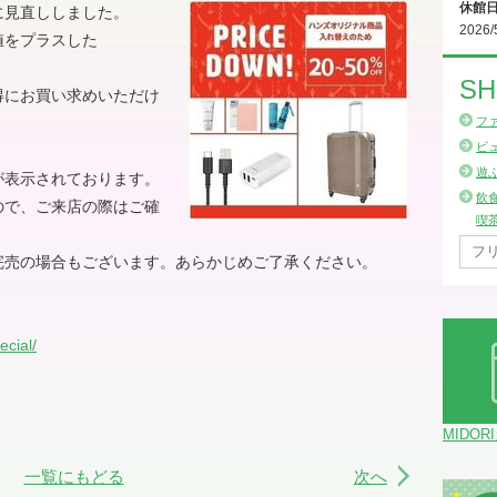
休館
に見直ししました。
2026/
値をプラスした
SH
得にお買い求めいただけ
フ
ビ
遊
が表示されております。
飲
ので、ご来店の際はご確
喫
完売の場合もございます。あらかじめご了承ください。
ecial/
MIDOR
一覧にもどる
次へ