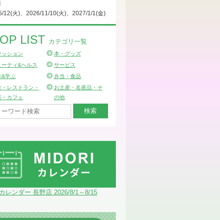
日
5/12(火)、2026/11/10(火)、2027/1/1(金)
OP LIST
カテゴリ一覧
ァッション
本・グッズ
ューティ&ヘルス
サービス
ぶ&学ぶ
弁当・食品
食・レストラン・
お土産・名産品・そ
茶・カフェ
の他
Iカレンダー 長野店 2026/8/1～8/15