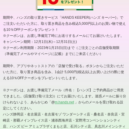
期間中、ハンズの取り置きサービス「
HANDS KEEPER(
ハンズ キーパー
)
」で
ご注文いただいた方に、取り置き商品を含み税込
5,000
円以上のお買い物で使え
る
10
％
OFF
クーポンをプレゼント！
※
クーポンは、お渡し準備完了時にお送りするメールにてお届けいたします。
キャンペーン期間：
12
月
1
日
(
木
)
～
12
月
31
日
(
土
)
※
クーポン利用期限：
2023
年
1
月
15
日
(
日
)
まで（ご注文ごとの店舗受取期限
（準備完了メールやマイページに記載）までにご来店ください）
期間中、アプリやネットストアの「店舗で受け取る」ボタンからご注文いただ
いた方に、取り置き商品を含み、
1
会計
5,000
円
(
税込
)
以上お買い上げの際に使
える
10
％
OFF
クーポンをプレゼントいたします。
※
クーポンは、お渡し準備完了メール（件名：【ハンズ】ご予約商品がご用意
できました。
(
店舗受け取り注文
)
）にてお届けいたします。迷惑メールに振り分
けられないよう、あらかじめ「
@
m.hands.net
」からのメールを受け取れる設
定にしてください。
ハンズ静岡店・名古屋店・名古屋モゾ ワンダーシティ店・桑名店・奈良店・宮
崎店・那覇メインプレイス店・浦添西海岸店・宜野湾コンベンションシティ
店、ハンズ ビー アミュプラザくまもと店、石川シティ店、具志川メインシティ