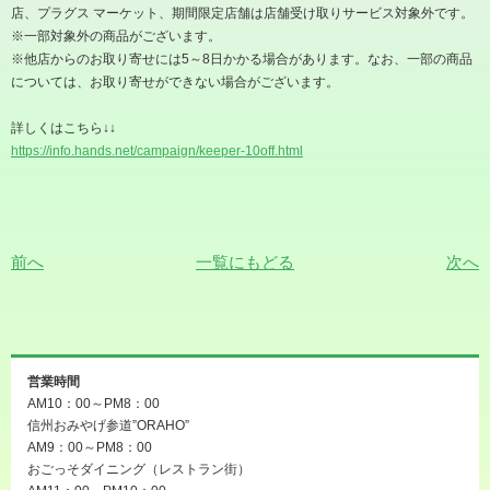
店、プラグス マーケット、期間限定店舗は店舗受け取りサービス対象外です。
※
⼀部対象外の商品がございます。
※
他店からのお取り寄せには
5
～
8
⽇かかる場合があります。なお、⼀部の商品
については、お取り寄せができない場合がございます。
詳しくはこちら
↓↓
https://info.hands.net/campaign/keeper-10off.html
前へ
一覧にもどる
次へ
営業時間
AM10：00～PM8：00
信州おみやげ参道”ORAHO”
AM9：00～PM8：00
おごっそダイニング（レストラン街）