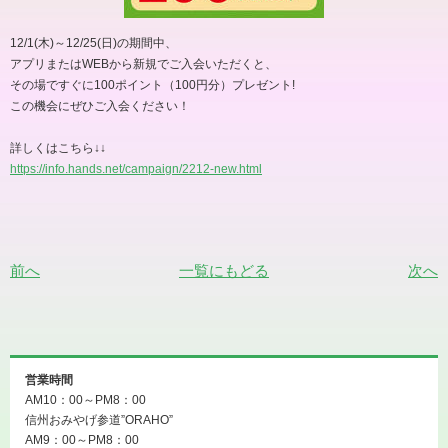
12/1(
木
)
～
12/25(
日
)
の期間中、
アプリまたは
WEB
から新規でご入会いただくと、
その場ですぐに
100
ポイント（
100
円分）プレゼント
!
この機会にぜひご入会ください！
詳しくはこちら
↓↓
https://info.hands.net/campaign/2212-new.html
前へ
一覧にもどる
次へ
営業時間
AM10：00～PM8：00
信州おみやげ参道”ORAHO”
AM9：00～PM8：00