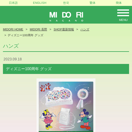
日本語
ENGLISH
한국
繁体
簡体
MENU
MIDORI
MIDORI HOME
MIDORI 長野
SHOP最新情報
ハンズ
ディズニー100周年 グッズ
ハンズ
2023.09.18
ディズニー100周年 グッズ