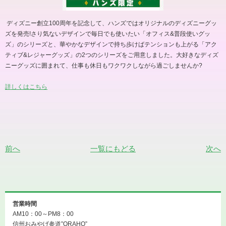
ディズニー創立
100
周年を記念して、ハンズではオリジナルのディズニーグッ
ズを発売
!
さり気ないデザインで毎日でも使いたい「オフィス
&
普段使いグッ
ズ」のシリーズと、華やかなデザインで持ち歩けばテンションも上がる「アク
ティブ
&
レジャーグッズ」の
2
つのシリーズをご用意しました。大好きなディズ
ニーグッズに囲まれて、仕事も休日もワクワクしながら過ごしませんか
?
詳しくはこちら
前へ
一覧にもどる
次へ
営業時間
AM10：00～PM8：00
信州おみやげ参道”ORAHO”