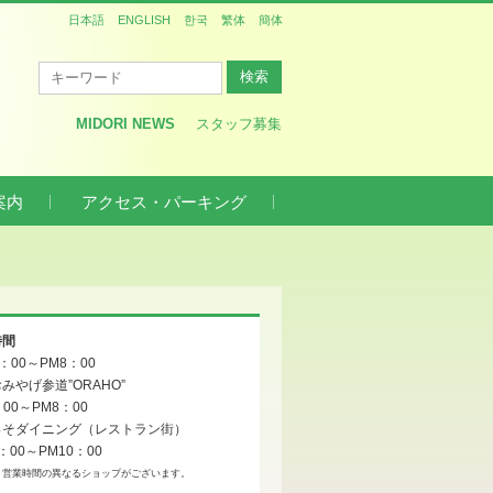
日本語
ENGLISH
한국
繁体
簡体
MIDORI NEWS
スタッフ募集
案内
アクセス・パーキング
時間
0：00～PM8：00
みやげ参道”ORAHO”
：00～PM8：00
っそダイニング（レストラン街）
：00～PM10：00
、営業時間の異なるショップがございます。