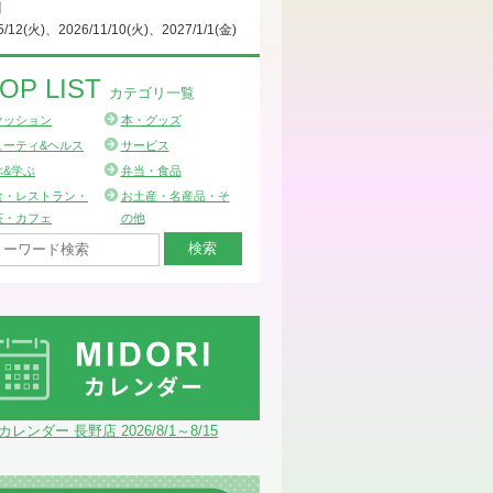
日
5/12(火)、2026/11/10(火)、2027/1/1(金)
OP LIST
カテゴリ一覧
ァッション
本・グッズ
ューティ&ヘルス
サービス
ぶ&学ぶ
弁当・食品
食・レストラン・
お土産・名産品・そ
茶・カフェ
の他
Iカレンダー 長野店 2026/8/1～8/15