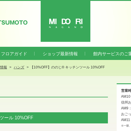
ATSUMOTO
MIDORI
フロアガイド
ショップ最新情報
館内サービスのご
新情報
ハンズ
【10%OFF】ののじ® キッチンツール 10%OFF
営業
AM1
信州お
AM9
おご
ツール 10%OFF
AM11
※一部