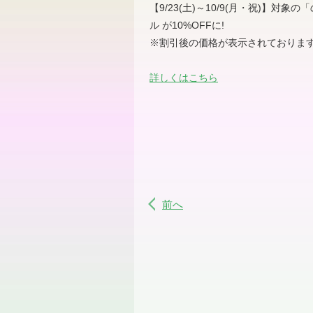
【
9/23(
土
)
～
10/9(
月・祝
)
】対象の「
ル が
10%OFF
に
!
※
割引後の価格が表示されておりま
詳しくはこちら
前へ