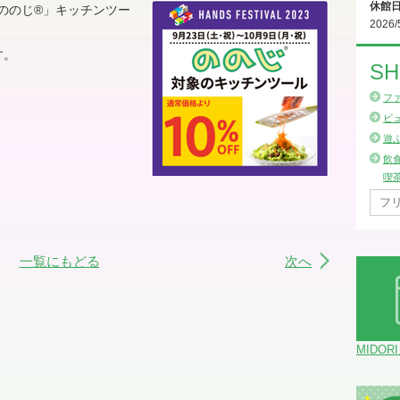
休館
ののじ
®
」キッチンツー
2026/
す。
SH
フ
ビ
遊
飲
喫
一覧にもどる
次へ
MIDOR