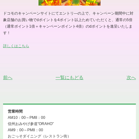
ドコモのキャンペーンサイトにてエントリ
―
の上で、キャンペーン期間中に対
象店舗のお買い物で
d
ポイントを
4
ポイント以上ためていただくと、通常の
5
倍
（通常ポイント
1
倍＋キャンペーンポイント
4
倍）の
d
ポイントを進呈いたしま
す！
詳しくはこちら
前へ
一覧にもどる
次へ
営業時間
AM10：00～PM8：00
信州おみやげ参道”ORAHO”
AM9：00～PM8：00
おごっそダイニング（レストラン街）