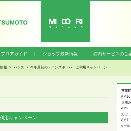
ATSUMOTO
MIDORI
フロアガイド
ショップ最新情報
館内サービスのご
新情報
ハンズ
今年最初の・ハンズキーパーご利用キャンペーン
営業
AM1
信州お
AM9
おご
利用キャンペーン
AM11
※一部