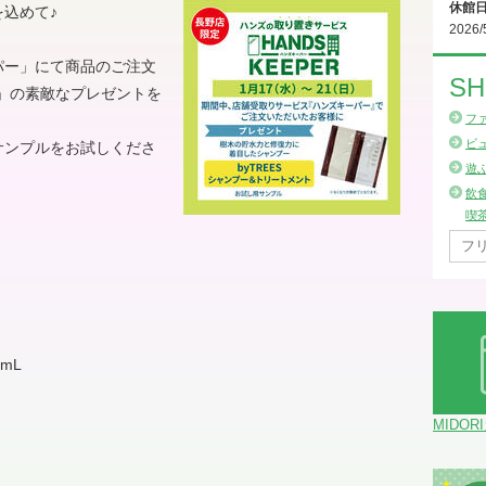
休館
を込めて
♪
2026/
パー」にて商品のご注文
SH
」の素敵なプレゼントを
フ
ビ
サンプルをお試しくださ
遊
飲
喫
0mL
MIDOR