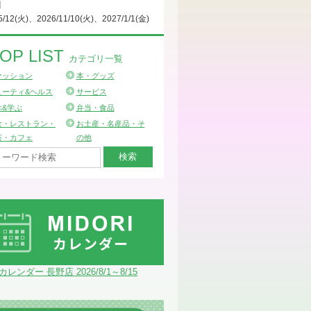
日
5/12(火)、2026/11/10(火)、2027/1/1(金)
OP LIST
カテゴリ一覧
ァッション
本・グッズ
ューティ&ヘルス
サービス
ぶ&学ぶ
弁当・食品
食・レストラン・
お土産・名産品・そ
茶・カフェ
の他
Iカレンダー 長野店 2026/8/1～8/15