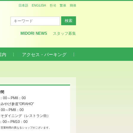
日本語
ENGLISH
한국
繁体
簡体
MIDORI NEWS
スタッフ募集
案内
アクセス・パーキング
時間
0：00～PM8：00
みやげ参道”ORAHO”
：00～PM8：00
っそダイニング（レストラン街）
：00～PM10：00
、営業時間の異なるショップがございます。