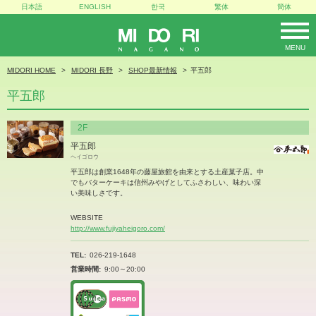
日本語
ENGLISH
한국
繁体
簡体
MENU
MIDORI
MIDORI HOME
MIDORI 長野
SHOP最新情報
平五郎
平五郎
2F
平五郎
ヘイゴロウ
平五郎は創業1648年の藤屋旅館を由来とする土産菓子店。中
でもバターケーキは信州みやげとしてふさわしい、味わい深
い美味しさです。
WEBSITE
http://www.fujiyaheigoro.com/
TEL
026-219-1648
営業時間
9:00～20:00