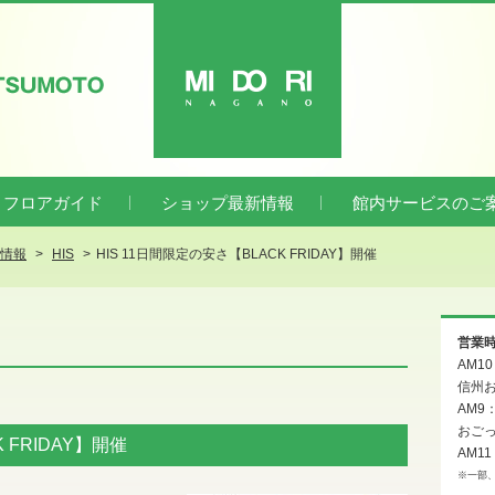
ATSUMOTO
MIDORI
フロアガイド
ショップ最新情報
館内サービスのご
新情報
HIS
HIS 11日間限定の安さ【BLACK FRIDAY】開催
営業
AM1
信州お
AM9
おご
 FRIDAY】開催
AM11
※一部