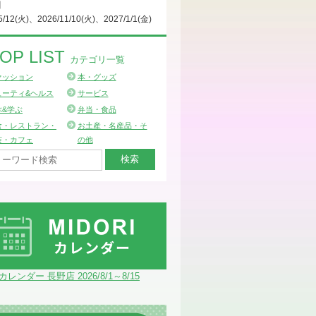
日
5/12(火)、2026/11/10(火)、2027/1/1(金)
OP LIST
カテゴリ一覧
ァッション
本・グッズ
ューティ&ヘルス
サービス
ぶ&学ぶ
弁当・食品
食・レストラン・
お土産・名産品・そ
茶・カフェ
の他
Iカレンダー 長野店 2026/8/1～8/15