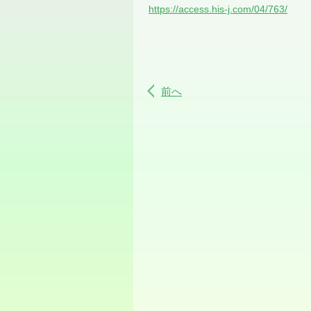
https://access.his-j.com/04/763/
前へ