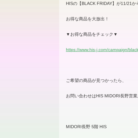
HIS
の【
BLACK FRIDAY
】が
11/21
か
お得な商品を大放出！
▼
お得な商品をチェック
▼
https://www.his-j.com/campaign/blac
ご希望の商品が見つかったら、
お問い合わせは
HIS MIDORI
長野営業
MIDORI
長野
5
階
HIS