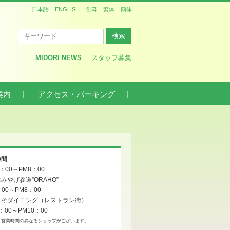
日本語
ENGLISH
한국
繁体
簡体
MIDORI NEWS
スタッフ募集
案内
アクセス・パーキング
時間
0：00～PM8：00
みやげ参道”ORAHO”
：00～PM8：00
っそダイニング（レストラン街）
：00～PM10：00
、営業時間の異なるショップがございます。