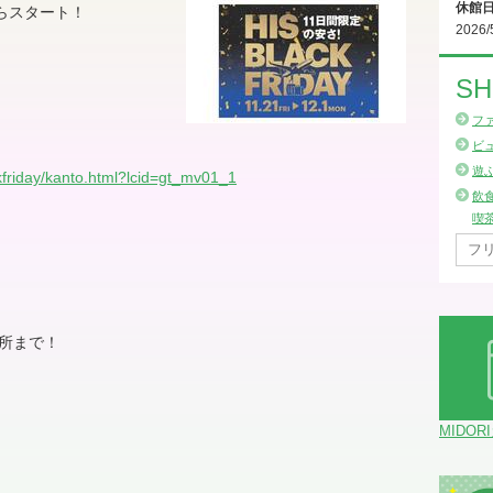
休館
らスタート！
2026/
SH
フ
ビ
遊
kfriday/kanto.html?lcid=gt_mv01_1
飲
喫
所まで！
MIDOR