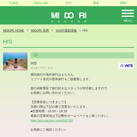
日本語
ENGLISH
한국
繁体
簡体
MENU
MIDORI
MIDORI HOME
MIDORI 長野
SHOP最新情報
HIS
HIS
5F
HIS
エイチ・アイ・エス
国内旅行や海外旅行はもちろん、
リゾート挙式や団体旅行もご提案致します。
旅行経験豊富で旅行好きなスタッフが対応致しますので、
お気軽にお問い合わせください。
【営業状況につきまして】
当面の間は下記の通り営業をいたします。
■営業時間：10:00～18:30
最新の営業状況は下記弊社ホームページをご覧ください。
http://access.his-j.com/04/763
お気軽にご相談ください♪