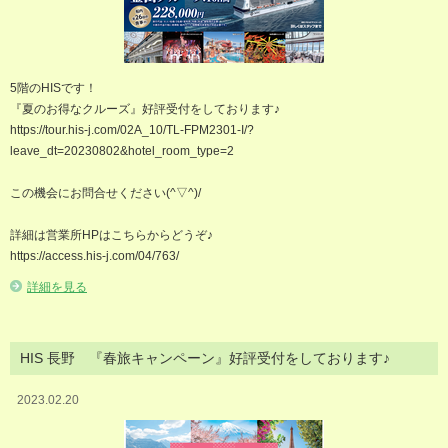
5階のHISです！
『夏のお得なクルーズ』好評受付をしております♪
https://tour.his-j.com/02A_10/TL-FPM2301-I/?
leave_dt=20230802&hotel_room_type=2
この機会にお問合せください(^▽^)/
詳細は営業所HPはこちらからどうぞ♪
https://access.his-j.com/04/763/
詳細を見る
HIS 長野 『春旅キャンペーン』好評受付をしております♪
2023.02.20