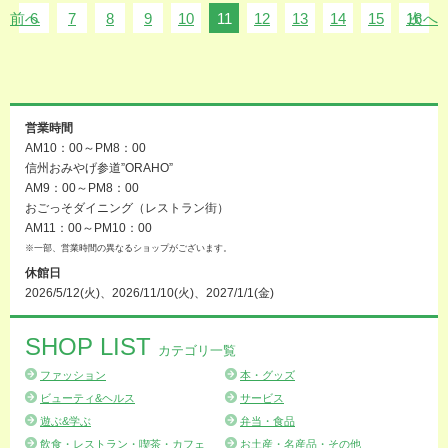
前へ
6
7
8
9
10
11
12
13
14
15
16
次へ
営業時間
AM10：00～PM8：00
信州おみやげ参道”ORAHO”
AM9：00～PM8：00
おごっそダイニング（レストラン街）
AM11：00～PM10：00
※一部、営業時間の異なるショップがございます。
休館日
2026/5/12(火)、2026/11/10(火)、2027/1/1(金)
SHOP LIST
カテゴリ一覧
ファッション
本・グッズ
ビューティ&ヘルス
サービス
遊ぶ&学ぶ
弁当・食品
飲食・レストラン・喫茶・カフェ
お土産・名産品・その他