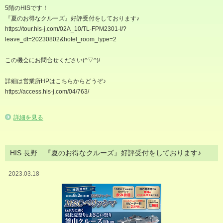
5階のHISです！
『夏のお得なクルーズ』好評受付をしております♪
https://tour.his-j.com/02A_10/TL-FPM2301-I/?
leave_dt=20230802&hotel_room_type=2
この機会にお問合せください(^▽^)/
詳細は営業所HPはこちらからどうぞ♪
https://access.his-j.com/04/763/
詳細を見る
HIS 長野 『夏のお得なクルーズ』好評受付をしております♪
2023.03.18