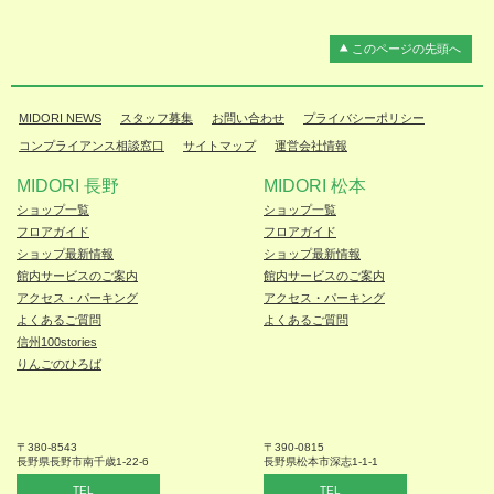
このページの先頭へ
MIDORI NEWS
スタッフ募集
お問い合わせ
プライバシーポリシー
コンプライアンス相談窓口
サイトマップ
運営会社情報
MIDORI 長野
MIDORI 松本
ショップ一覧
ショップ一覧
フロアガイド
フロアガイド
ショップ最新情報
ショップ最新情報
館内サービスのご案内
館内サービスのご案内
アクセス・パーキング
アクセス・パーキング
よくあるご質問
よくあるご質問
信州100stories
りんごのひろば
〒380-8543
〒390-0815
長野県長野市
南千歳1-22-6
長野県松本
市深志1-1-1
TEL
TEL