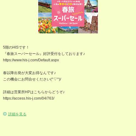
5階のHISです！
『春旅スーパーセール』好評受付をしております♪
https://www.his-j.com/Default.aspx
春以降出発が大変お得なんです♪
この機会にお問合せください(^▽^)/
詳細は営業所HPはこちらからどうぞ♪
https://access.his-j.com/04/763/
詳細を見る