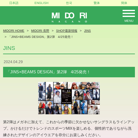
日本語
ENGLISH
한국
繁体
簡体
MENU
MIDORI
MIDORI HOME
MIDORI 長野
SHOP最新情報
JINS
「JINS×BEAMS DESIGN」第2弾 4/25発売！
JINS
2024.04.29
「JINS×BEAMS DESIGN」第2弾 4/25発売！
第2弾はメガネに加えて、これからの季節に欠かせないサングラスもラインアッ
プ。かけるだけでトレンドのスポーツMIXを楽しめる、個性的でありながら洗
練されたデザインのアイウエアを存分にお楽しみください。