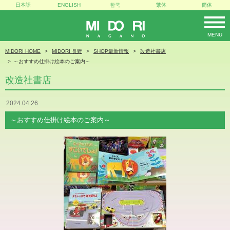
日本語
ENGLISH
한국
繁体
簡体
MENU
MIDORI
MIDORI HOME
MIDORI 長野
SHOP最新情報
改造社書店
～おすすめ仕掛け絵本のご案内～
改造社書店
2024.04.26
～おすすめ仕掛け絵本のご案内～