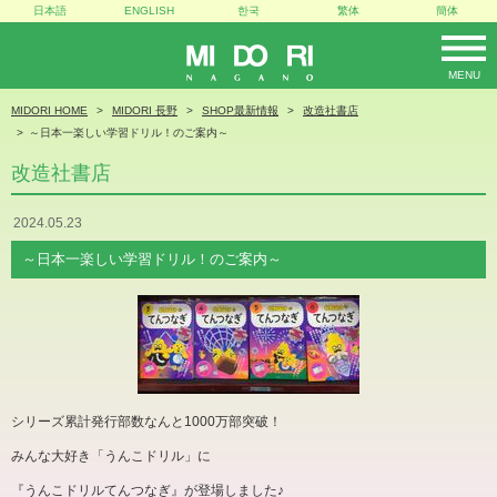
日本語
ENGLISH
한국
繁体
簡体
MENU
MIDORI
MIDORI HOME
MIDORI 長野
SHOP最新情報
改造社書店
～日本一楽しい学習ドリル！のご案内～
改造社書店
2024.05.23
～日本一楽しい学習ドリル！のご案内～
シリーズ累計発行部数なんと
1000
万部突破！
みんな大好き「うんこドリル」に
『うんこドリルてんつなぎ』が登場しました♪