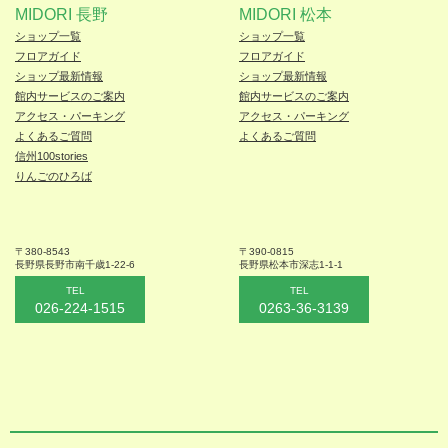
MIDORI 長野
MIDORI 松本
ショップ一覧
ショップ一覧
フロアガイド
フロアガイド
ショップ最新情報
ショップ最新情報
館内サービスのご案内
館内サービスのご案内
アクセス・パーキング
アクセス・パーキング
よくあるご質問
よくあるご質問
信州100stories
りんごのひろば
〒380-8543
〒390-0815
長野県長野市
南千歳1-22-6
長野県松本
市深志1-1-1
TEL
TEL
026-224-1515
0263-36-3139