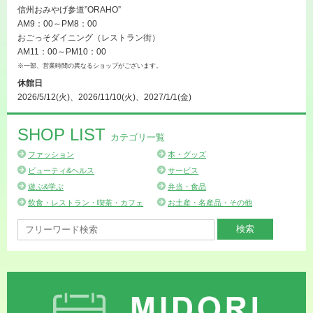
信州おみやげ参道”ORAHO”
AM9：00～PM8：00
おごっそダイニング（レストラン街）
AM11：00～PM10：00
※一部、営業時間の異なるショップがございます。
休館日
2026/5/12(火)、2026/11/10(火)、2027/1/1(金)
SHOP LIST
カテゴリ一覧
ファッション
本・グッズ
ビューティ&ヘルス
サービス
遊ぶ&学ぶ
弁当・食品
飲食・レストラン・喫茶・カフェ
お土産・名産品・その他