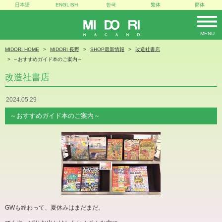
日本語
ENGLISH
한국
繁体
簡体
MENU
MIDORI
MIDORI HOME
MIDORI 長野
SHOP最新情報
改造社書店
～おすすめガイド本のご案内～
改造社書店
2024.05.29
～おすすめガイド本のご案内～
GW
も終わって、夏休みはまだまだ。