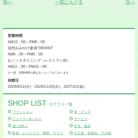
前へ
一覧にもどる
次へ
営業時間
AM10：00～PM8：00
信州おみやげ参道”ORAHO”
AM9：00～PM8：00
おごっそダイニング（レストラン街）
AM11：00～PM10：00
※一部、営業時間の異なるショップがございます。
休館日
2026/5/12(火)、2026/11/10(火)、2027/1/1(金)
SHOP LIST
カテゴリ一覧
ファッション
本・グッズ
ビューティ&ヘルス
サービス
遊ぶ&学ぶ
弁当・食品
飲食・レストラン・喫茶・カフェ
お土産・名産品・その他