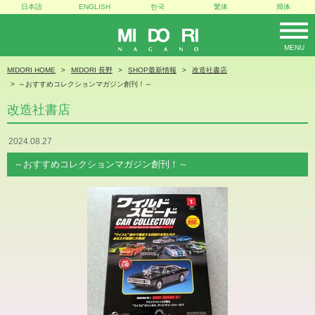
日本語
ENGLISH
한국
繁体
簡体
MENU
MIDORI
MIDORI HOME
MIDORI 長野
SHOP最新情報
改造社書店
～おすすめコレクションマガジン創刊！～
改造社書店
2024.08.27
～おすすめコレクションマガジン創刊！～