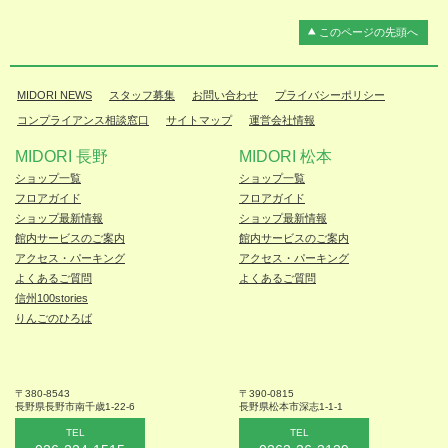
このページの先頭へ
MIDORI NEWS
スタッフ募集
お問い合わせ
プライバシーポリシー
コンプライアンス相談窓口
サイトマップ
運営会社情報
MIDORI 長野
MIDORI 松本
ショップ一覧
ショップ一覧
フロアガイド
フロアガイド
ショップ最新情報
ショップ最新情報
館内サービスのご案内
館内サービスのご案内
アクセス・パーキング
アクセス・パーキング
よくあるご質問
よくあるご質問
信州100stories
りんごのひろば
〒380-8543
〒390-0815
長野県長野市
南千歳1-22-6
長野県松本
市深志1-1-1
TEL
TEL