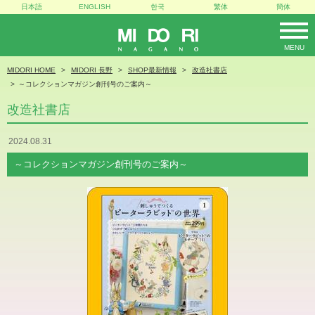
日本語
ENGLISH
한국
繁体
簡体
MENU
MIDORI
MIDORI HOME
MIDORI 長野
SHOP最新情報
改造社書店
～コレクションマガジン創刊号のご案内～
改造社書店
2024.08.31
～コレクションマガジン創刊号のご案内～