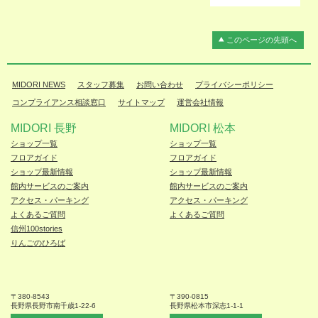
このページの先頭へ
MIDORI NEWS
スタッフ募集
お問い合わせ
プライバシーポリシー
コンプライアンス相談窓口
サイトマップ
運営会社情報
MIDORI 長野
MIDORI 松本
ショップ一覧
ショップ一覧
フロアガイド
フロアガイド
ショップ最新情報
ショップ最新情報
館内サービスのご案内
館内サービスのご案内
アクセス・パーキング
アクセス・パーキング
よくあるご質問
よくあるご質問
信州100stories
りんごのひろば
〒380-8543
〒390-0815
長野県長野市
南千歳1-22-6
長野県松本
市深志1-1-1