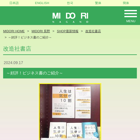
日本語
ENGLISH
한국
繁体
簡体
MENU
MIDORI
MIDORI HOME
MIDORI 長野
SHOP最新情報
改造社書店
～好評！ビジネス書のご紹介～
改造社書店
2024.09.17
～好評！ビジネス書のご紹介～