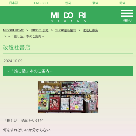
日本語
ENGLISH
한국
繁体
簡体
MENU
MIDORI
MIDORI HOME
MIDORI 長野
SHOP最新情報
改造社書店
～「推し活」本のご案内～
改造社書店
2024.10.09
～「推し活」本のご案内～
「推し活」始めたいけど
何をすればいいか分からない