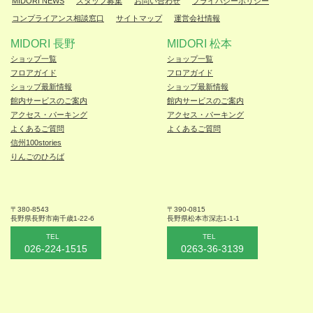
MIDORI NEWS
スタッフ募集
お問い合わせ
プライバシーポリシー
コンプライアンス相談窓口
サイトマップ
運営会社情報
MIDORI 長野
MIDORI 松本
ショップ一覧
ショップ一覧
フロアガイド
フロアガイド
ショップ最新情報
ショップ最新情報
館内サービスのご案内
館内サービスのご案内
アクセス・パーキング
アクセス・パーキング
よくあるご質問
よくあるご質問
信州100stories
りんごのひろば
〒380-8543
〒390-0815
長野県長野市
南千歳1-22-6
長野県松本
市深志1-1-1
TEL
TEL
026-224-1515
0263-36-3139