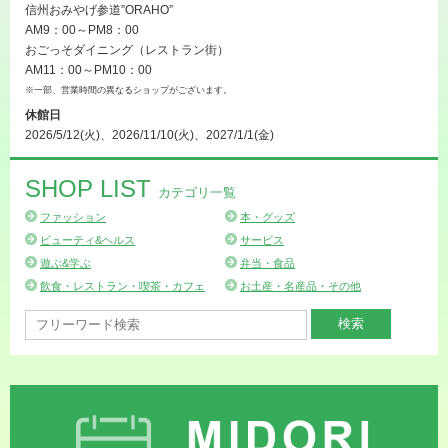
信州おみやげ参道”ORAHO”
AM9：00～PM8：00
おごっそダイニング（レストラン街）
AM11：00～PM10：00
※一部、営業時間の異なるショップがございます。
休館日
2026/5/12(火)、2026/11/10(火)、2027/1/1(金)
SHOP LIST
カテゴリ一覧
ファッション
本・グッズ
ビューティ&ヘルス
サービス
遊ぶ&学ぶ
弁当・食品
飲食・レストラン・喫茶・カフェ
お土産・名産品・その他