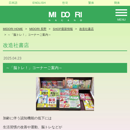
日本語
ENGLISH
한국
繁体
簡体
MENU
MIDORI
MIDORI HOME
MIDORI 長野
SHOP最新情報
改造社書店
～「脳トレ！」コーナーご案内～
改造社書店
2025.04.23
～「脳トレ！」コーナーご案内～
加齢に伴う認知機能の低下には
生活習慣の改善や運動、脳トレなどが