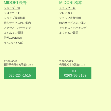
MIDORI 長野
MIDORI 松本
ショップ一覧
ショップ一覧
フロアガイド
フロアガイド
ショップ最新情報
ショップ最新情報
館内サービスのご案内
館内サービスのご案内
アクセス・パーキング
アクセス・パーキング
よくあるご質問
よくあるご質問
信州100stories
りんごのひろば
〒380-8543
〒390-0815
長野県長野市
南千歳1-22-6
長野県松本
市深志1-1-1
TEL
TEL
026-224-1515
0263-36-3139