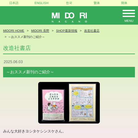
日本語
ENGLISH
한국
繁体
簡体
MENU
MIDORI
MIDORI HOME
MIDORI 長野
SHOP最新情報
改造社書店
～おススメ新刊のご紹介～
改造社書店
2025.06.03
～おススメ新刊のご紹介～
みんな大好きヨシタケシンスケさん。