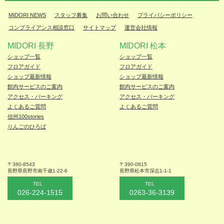
MIDORI NEWS
スタッフ募集
お問い合わせ
プライバシーポリシー
コンプライアンス相談窓口
サイトマップ
運営会社情報
MIDORI 長野
MIDORI 松本
ショップ一覧
ショップ一覧
フロアガイド
フロアガイド
ショップ最新情報
ショップ最新情報
館内サービスのご案内
館内サービスのご案内
アクセス・パーキング
アクセス・パーキング
よくあるご質問
よくあるご質問
信州100stories
りんごのひろば
〒380-8543
〒390-0815
長野県長野市
南千歳1-22-6
長野県松本
市深志1-1-1
TEL
TEL
026-224-1515
0263-36-3139