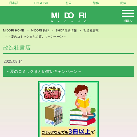
日本語
ENGLISH
한국
繁体
簡体
MENU
MIDORI
MIDORI HOME
MIDORI 長野
SHOP最新情報
改造社書店
～夏のコミックまとめ買いキャンペーン～
改造社書店
2025.08.14
～夏のコミックまとめ買いキャンペーン～