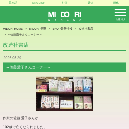
日本語
ENGLISH
한국
繁体
簡体
MENU
MIDORI
MIDORI HOME
MIDORI 長野
SHOP最新情報
改造社書店
～佐藤愛子さんコーナー～
改造社書店
2026.05.29
～佐藤愛子さんコーナー～
作家の佐藤 愛子さんが
102
歳で亡くなられました。