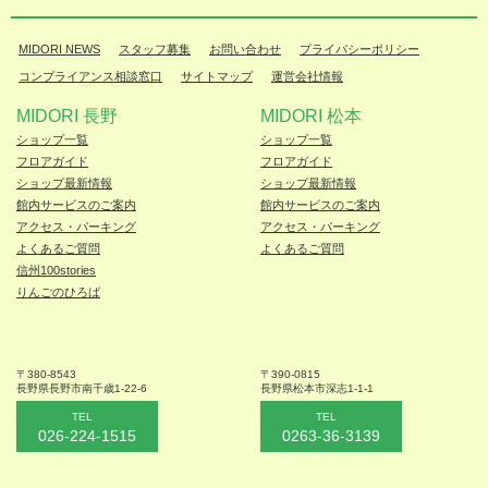
MIDORI NEWS
スタッフ募集
お問い合わせ
プライバシーポリシー
コンプライアンス相談窓口
サイトマップ
運営会社情報
MIDORI 長野
MIDORI 松本
ショップ一覧
ショップ一覧
フロアガイド
フロアガイド
ショップ最新情報
ショップ最新情報
館内サービスのご案内
館内サービスのご案内
アクセス・パーキング
アクセス・パーキング
よくあるご質問
よくあるご質問
信州100stories
りんごのひろば
〒380-8543
〒390-0815
長野県長野市
南千歳1-22-6
長野県松本
市深志1-1-1
TEL
TEL
026-224-1515
0263-36-3139