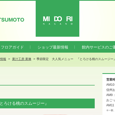
ATSUMOTO
MIDORI
フロアガイド
ショップ最新情報
館内サービスのご
新情報
果汁工房 果琳
季節限定 大人気メニュー 『とろける桃のスムージー
営業
AM1
信州お
AM9
おご
とろける桃のスムージー』
AM11
※一部