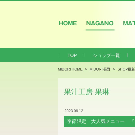
HOME
NAGANO
M
TOP
ショップ一覧
MIDORI HOME
MIDORI 長野
SHOP最
果汁工房 果琳
2023.08.12
季節限定 大人気メニュー 『