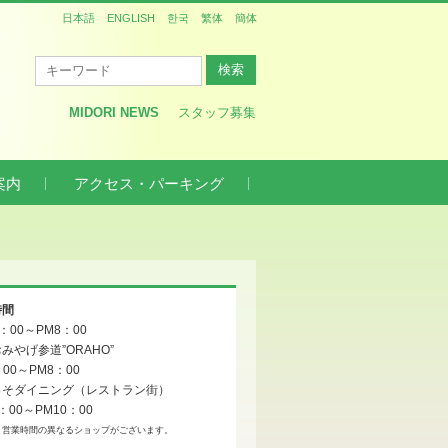
日本語
ENGLISH
한국
繁体
簡体
MIDORI NEWS
スタッフ募集
案内
アクセス・パーキング
』
時間
0：00～PM8：00
みやげ参道”ORAHO”
：00～PM8：00
っそダイニング（レストラン街）
：00～PM10：00
、営業時間の異なるショップがございます。