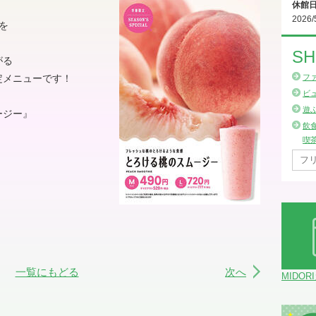
休館
2026/
を
SH
がる
定メニューです！
フ
ビ
遊
ージー』
飲
喫
一覧にもどる
次へ
MIDOR