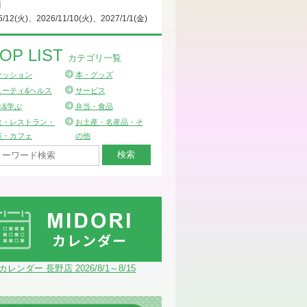
日
5/12(火)、2026/11/10(火)、2027/1/1(金)
OP LIST
カテゴリ一覧
ァッション
本・グッズ
ューティ&ヘルス
サービス
ぶ&学ぶ
弁当・食品
食・レストラン・
お土産・名産品・そ
茶・カフェ
の他
Iカレンダー 長野店 2026/8/1～8/15