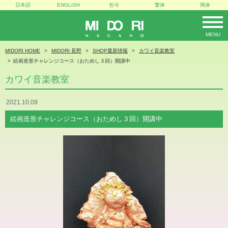
日本語
ENGLISH
한국
繁体
簡体
MENU
MIDORI
MIDORI HOME
MIDORI 長野
SHOP最新情報
カワイ音楽教室
絵画造形チャレンジコース（おためし３回）開講中
カワイ音楽教室
2021.10.09
絵画造形チャレンジコース（おためし３回）開講中