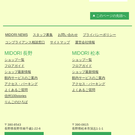
このページの先頭へ
MIDORI NEWS
スタッフ募集
お問い合わせ
プライバシーポリシー
コンプライアンス相談窓口
サイトマップ
運営会社情報
MIDORI 長野
MIDORI 松本
ショップ一覧
ショップ一覧
フロアガイド
フロアガイド
ショップ最新情報
ショップ最新情報
館内サービスのご案内
館内サービスのご案内
アクセス・パーキング
アクセス・パーキング
よくあるご質問
よくあるご質問
信州100stories
りんごのひろば
〒380-8543
〒390-0815
長野県長野市
南千歳1-22-6
長野県松本
市深志1-1-1