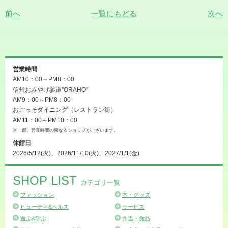
前へ
一覧にもどる
次へ
営業時間
AM10：00～PM8：00
信州おみやげ参道”ORAHO”
AM9：00～PM8：00
おごっそダイニング（レストラン街）
AM11：00～PM10：00
※一部、営業時間の異なるショップがございます。
休館日
2026/5/12(火)、2026/11/10(火)、2027/1/1(金)
SHOP LIST
カテゴリ一覧
ファッション
本・グッズ
ビューティ&ヘルス
サービス
遊ぶ&学ぶ
弁当・食品