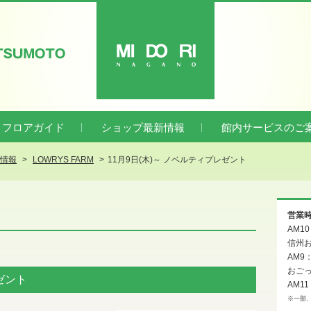
ATSUMOTO
MIDORI
フロアガイド
ショップ最新情報
館内サービスのご
新情報
LOWRYS FARM
11月9日(木)～ ノベルティプレゼント
営業
AM1
信州お
AM9
おご
ゼント
AM11
※一部