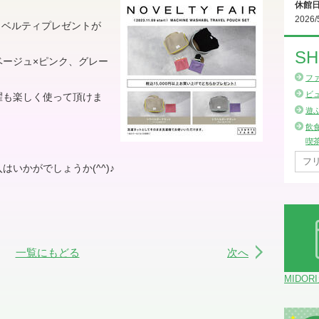
休館
2026/
でノベルティプレゼントが
SH
ベージュ×ピンク、グレー
。
フ
ビ
濯も楽しく使って頂けま
遊
飲
喫
いかがでしょうか(^^)♪
一覧にもどる
次へ
MIDOR