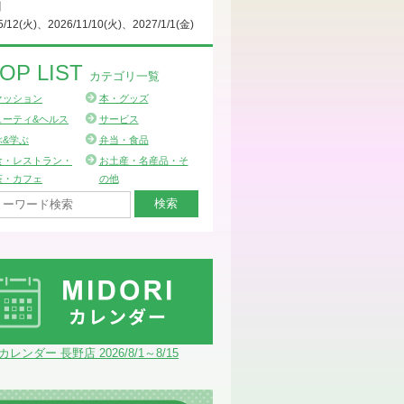
日
5/12(火)、2026/11/10(火)、2027/1/1(金)
OP LIST
カテゴリ一覧
ァッション
本・グッズ
ューティ&ヘルス
サービス
ぶ&学ぶ
弁当・食品
食・レストラン・
お土産・名産品・そ
茶・カフェ
の他
Iカレンダー 長野店 2026/8/1～8/15