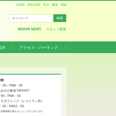
日本語
ENGLISH
한국
繁体
簡体
MIDORI NEWS
スタッフ募集
案内
アクセス・パーキング
時間
0：00～PM8：00
みやげ参道”ORAHO”
：00～PM8：00
っそダイニング（レストラン街）
：00～PM10：00
、営業時間の異なるショップがございます。