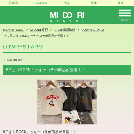
日本語
ENGLISH
한국
繁体
簡体
MENU
MIDORI
MIDORI HOME
MIDORI 長野
SHOP最新情報
LOWRYS FARM
9日よりROCKミッキーコラボ商品が登場！！
LOWRYS FARM
2024.08.09
9日よりROCKミッキーコラボ商品が登場！！
9日よりROCKミッキーコラボ商品が登場！！