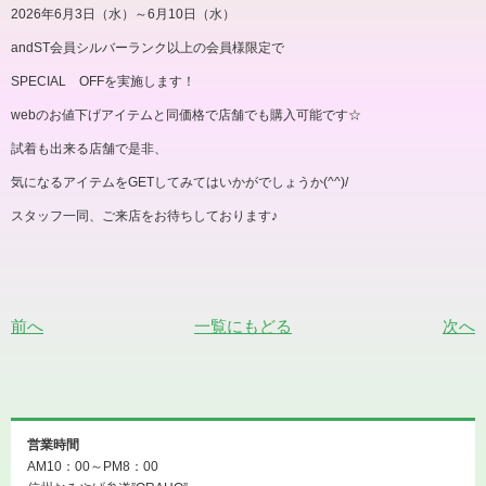
2026
年
6
月
3
日（水）～
6
月
10
日（水）
andST
会員シルバーランク以上の会員様限定で
SPECIAL OFFを実施します！
web
のお値下げアイテムと同価格で店舗でも購入可能です
☆
試着も出来る店舗で是非、
気になるアイテムを
GET
してみてはいかがでしょうか
(^^)/
スタッフ一同、ご来店をお待ちしております♪
前へ
一覧にもどる
次へ
営業時間
AM10：00～PM8：00