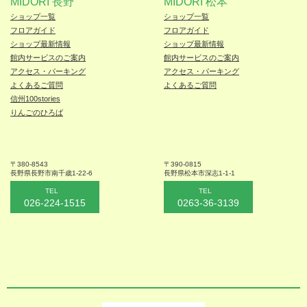
MIDORI 長野
MIDORI 松本
ショップ一覧
ショップ一覧
フロアガイド
フロアガイド
ショップ最新情報
ショップ最新情報
館内サービスのご案内
館内サービスのご案内
アクセス・パーキング
アクセス・パーキング
よくあるご質問
よくあるご質問
信州100stories
りんごのひろば
〒380-8543
〒390-0815
長野県長野市
南千歳1-22-6
長野県松本
市深志1-1-1
TEL
TEL
026-224-1515
0263-36-3139