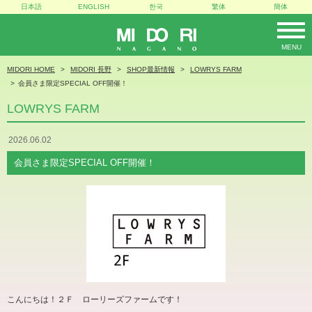
日本語
ENGLISH
한국
繁体
簡体
MENU
MIDORI
MIDORI HOME
MIDORI 長野
SHOP最新情報
LOWRYS FARM
会員さま限定SPECIAL OFF開催！
LOWRYS FARM
2026.06.02
会員さま限定SPECIAL OFF開催！
こんにちは！２Ｆ ローリーズファームです！