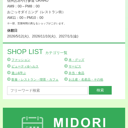
信州おみやげ参道”ORAHO”
AM9：00～PM8：00
おごっそダイニング（レストラン街）
AM11：00～PM10：00
※一部、営業時間の異なるショップがございます。
休館日
2026/5/12(火)、2026/11/10(火)、2027/1/1(金)
SHOP LIST
カテゴリ一覧
ファッション
本・グッズ
ビューティ&ヘルス
サービス
遊ぶ&学ぶ
弁当・食品
飲食・レストラン・喫茶・カフェ
お土産・名産品・その他